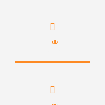
db
0
Szállított Konténer
év