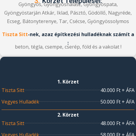
3.
Körzet Települései:
Gyöngyös, Gyöngyöshalász, Gyöngyöspata,
Gyöngyöstarján Atkár, Iklad, Pásztó, Gödöllő, Nagyréde,
Ecseg, Bátonyterenye, Tar, Csécse, Gyöngyössolymos
Tiszta Sitt
-nek, azaz építkezési hulladéknak számít a
:
beton, tégla, csempe, cserép, föld és a vakolat !
1. Körzet
Tiszta Sitt
40.000 Ft + ÁFA
Vegyes Hulladék
50.000 Ft + ÁFA
2. Körzet
Tiszta Sitt
48.000 Ft + ÁFA
Vegyes Hulladék
58.000 Ft + ÁFA