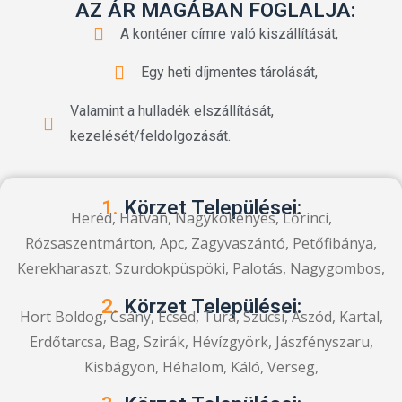
AZ ÁR MAGÁBAN FOGLALJA:
A konténer címre való kiszállítását,
Egy heti díjmentes tárolását,
Valamint a hulladék elszállítását,
kezelését/feldolgozását.
1.
Körzet Települései:
Heréd, Hatvan, Nagykökényes, Lőrinci,
Rózsaszentmárton, Apc, Zagyvaszántó, Petőfibánya,
Kerekharaszt, Szurdokpüspöki, Palotás, Nagygombos,
2.
Körzet Települései:
Hort Boldog, Csány, Ecséd, Tura, Szücsi, Aszód, Kartal,
Erdőtarcsa, Bag, Szirák, Hévízgyörk, Jászfényszaru,
Kisbágyon, Héhalom, Káló, Verseg,