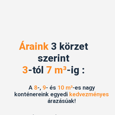
Áraink
3 körzet
szerint
3
-tól
7 m³
-ig :
A
8
-,
9
- és
10 m³
-es nagy
konténereink egyedi
kedvezményes
árazásúak!