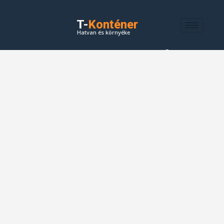
T-
Konténer
Hatvan és környéke
Szolgáltatások és Árak